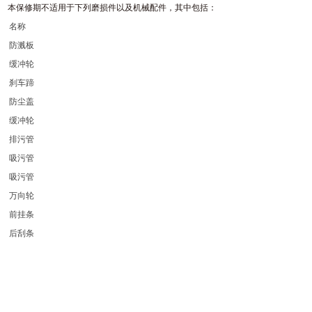
本保修期不适用于下列磨损件以及机械配件，其中包括：
名称
防溅板
缓冲轮
刹车蹄
防尘盖
缓冲轮
排污管
吸污管
吸污管
万向轮
前挂条
后刮条