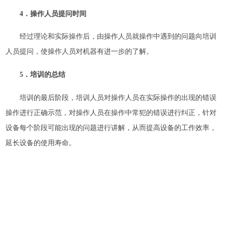
4．操作人员提问时间
经过理论和实际操作后，由操作人员就操作中遇到的问题向培训
人员提问，使操作人员对机器有进一步的了解。
5．培训的总结
培训的最后阶段，培训人员对操作人员在实际操作的出现的错误
操作进行正确示范，对操作人员在操作中常犯的错误进行纠正，针对
设备每个阶段可能出现的问题进行讲解，从而提高设备的工作效率，
延长设备的使用寿命。