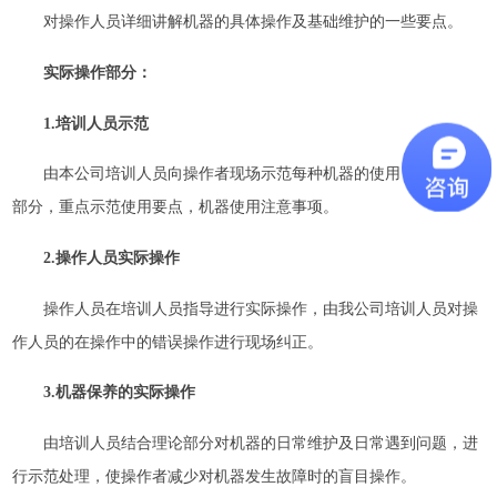
对操作人员详细讲解机器的具体操作及基础维护的一些要点。
实际操作部分：
1.培训人员示范
由本公司培训人员向操作者现场示范每种机器的使用，结合理论
部分，重点示范使用要点，机器使用注意事项。
2.操作人员实际操作
操作人员在培训人员指导进行实际操作，由我公司培训人员对操
作人员的在操作中的错误操作进行现场纠正。
3.机器保养的实际操作
由培训人员结合理论部分对机器的日常维护及日常遇到问题，进
行示范处理，使操作者减少对机器发生故障时的盲目操作。