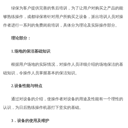
绿保为客户提供完善的售后培训，为了让用户对购买之产品的能
够熟练操作，成都绿保将针对用户所购买之设备，派出培训人员对操
作者进行一系列的免费岗前培训，具体分为理论及实际操作部分。
理论部分：
1.场地的保洁基础知识
根据用户场地的实际情况，对操作人员详细介绍的场地保洁的基
础知识，令操作人员掌握基本的保洁知识。
2.设备性能与特点
通过对设备的介绍，使操作者对设备的用途及性能有一个理性的
认识，为日后熟练操作机器打下坚实的基础。
3．设备的使用及维护